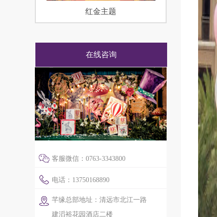
红金主题
在线咨询
客服微信：0763-3343800
电话：13750168890
芊缘总部地址：清远市北江一路
建滔裕花园酒店二楼