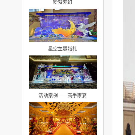
粉紫梦幻
星空主题婚礼
活动案例——高手家宴